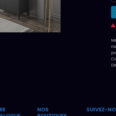
Me
no
pa
Co
Di
RE
NOS
SUIVEZ-N
ALOGUE
BOUTIQUES