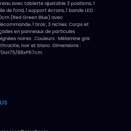
reau avec tablette ajustable 3 positions, 1
ile de fond, 1 support écrans, 1 bande LED
0cm (Red Green Blue) avec
lécommande, 1 tiroir, 3 niches. Corps et
çades en panneaux de particules
oignées noires . Couleurs : Mélamine gris
thracite, noir et blanc. Dimensions :
170xH75/88xP67cm
OUS