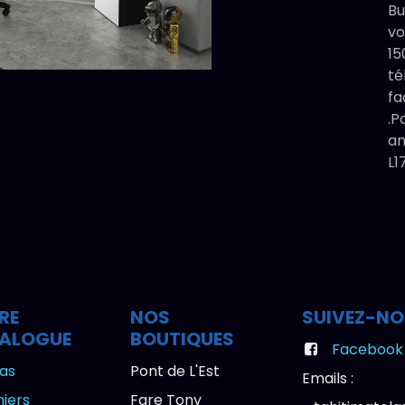
Bu
vo
15
té
fa
.P
an
L
RE
NOS
SUIVEZ-N
ALOGUE
BOUTIQUES
Facebook
as
Pont de L'Est
Emails :
iers
Fare Tony