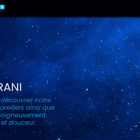
0
RANI
, découvrez notre
eillers ainsi que
, soigneusement
 et douceur.