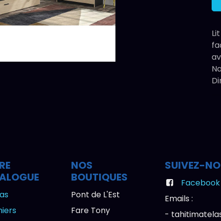
Li
fa
av
Na
Di
RE
NOS
SUIVEZ-N
ALOGUE
BOUTIQUES
Facebook
as
Pont de L'Est
Emails :
iers
Fare Tony
- tahitimate