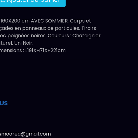
t 160X200 cm AVEC SOMMIER. Corps et
çades en panneaux de particules. Tiroirs
ec poignées noires. Couleurs : Chataignier
turel, Uni Noir.
mensions : L191XH71XP221cm
OUS
lasmoorea@gmail.com