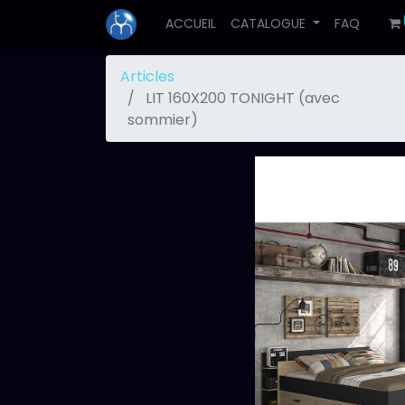
ACCUEIL
CATALOGUE
FAQ
Articles
LIT 160X200 TONIGHT (avec
sommier)