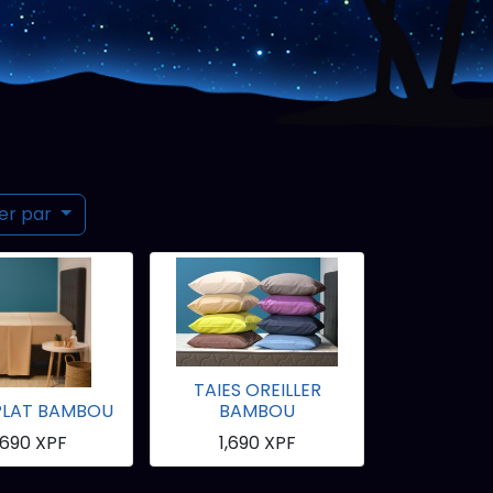
ier par
TAIES OREILLER
PLAT BAMBOU
BAMBOU
,690
XPF
1,690
XPF