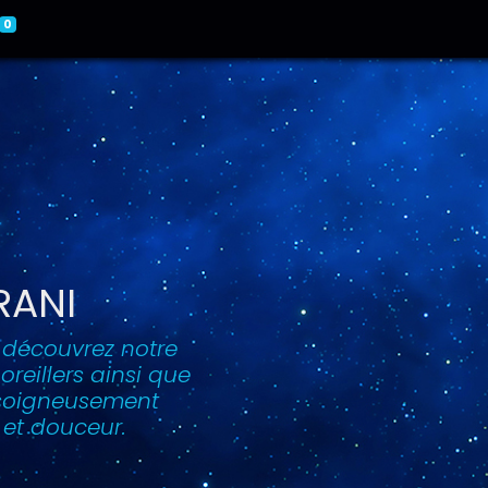
0
RANI
, découvrez notre
eillers ainsi que
, soigneusement
 et douceur.