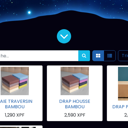
Tr
AIE TRAVERSIN
DRAP HOUSSE
BAMBOU
BAMBOU
DRAP 
1,290
XPF
2,590
XPF
2