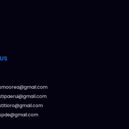
OUS
lasmoorea@gmail.com
astipaerui@gmail.com
astitioro@gmail.com
elaspde@gmail.com