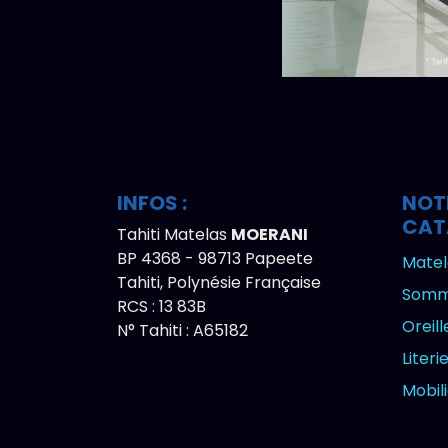
INFOS :
NOT
CAT
Tahiti Matelas
MOERANI
BP 4368 - 98713 Papeete
Matel
Tahiti, Polynésie Française
Somm
RCS : 13 83B
Oreill
N° Tahiti : A65182
Literi
Mobil