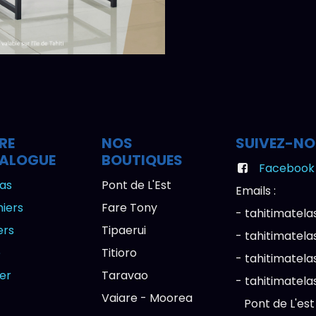
RE
NOS
SUIVEZ-N
ALOGUE
BOUTIQUES
Facebook
as
Pont de L'Est
Emails :
iers
Fare Tony
- tahitimate
ers
Tipaerui
- tahitimatel
e
Titioro
- tahitimatel
ier
Taravao
- tahitimat
Vaiare - Moorea
Pont de L'est