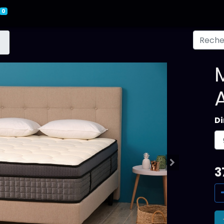
0
D
3