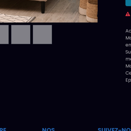
Ac
Ma
en
Su
mé
Mo
Ce
Ep
RE
NOS
SUIVEZ-N